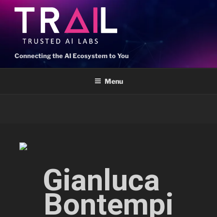
Connecting the AI Ecosystem to You
Menu
Gianluca  
Bontempi