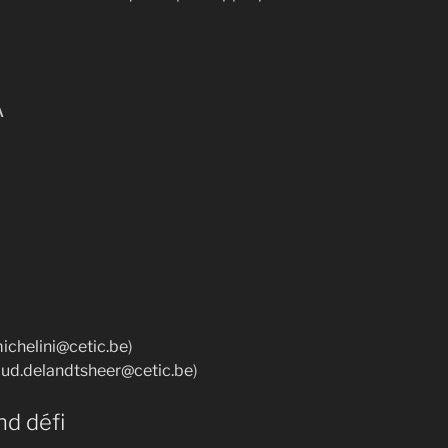
A
ichelini@cetic.be
)
aud.delandtsheer@cetic.be
)
nd défi