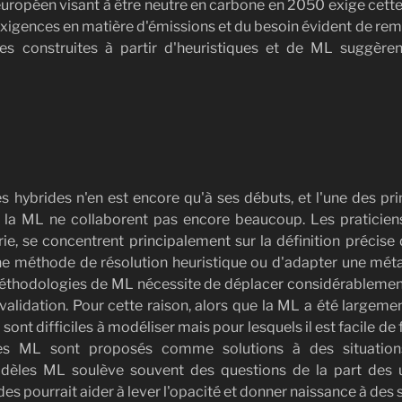
 européen visant à être neutre en carbone en 2050 exige cett
xigences en matière d'émissions et du besoin évident de remp
es construites à partir d'heuristiques et de ML suggère
 hybrides n'en est encore qu'à ses débuts, et l'une des pri
a ML ne collaborent pas encore beaucoup. Les praticiens 
trie, se concentrent principalement sur la définition préc
e méthode de résolution heuristique ou d'adapter une méta
méthodologies de ML nécessite de déplacer considérablement
validation. Pour cette raison, alors que la ML a été large
sont difficiles à modéliser mais pour lesquels il est facile de
es ML sont proposés comme solutions à des situation
modèles ML soulève souvent des questions de la part des u
s pourrait aider à lever l'opacité et donner naissance à des s