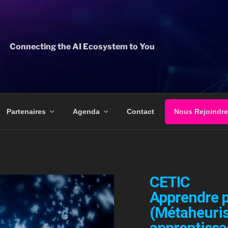
Connecting the AI Ecosystem to You
Partenaires
Agenda
Contact
Nous Rejoindre
CETIC
Apprendre p
(Métaheuris
apprentiss